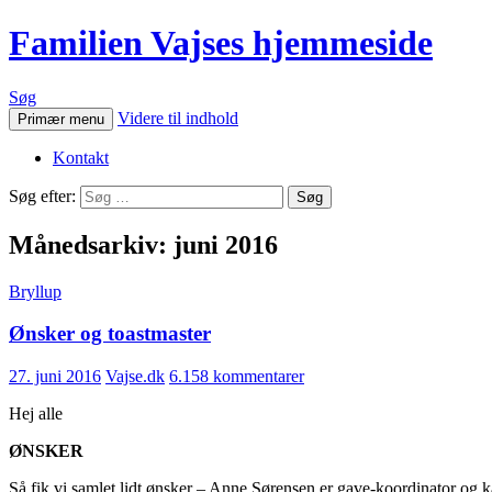
Familien Vajses hjemmeside
Søg
Videre til indhold
Primær menu
Kontakt
Søg efter:
Månedsarkiv: juni 2016
Bryllup
Ønsker og toastmaster
27. juni 2016
Vajse.dk
6.158 kommentarer
Hej alle
ØNSKER
Så fik vi samlet lidt ønsker – Anne Sørensen er gave-koordinator o