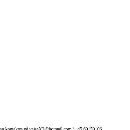
g kan kontaktes på vajseX2@hotmail.com / +45 60150106