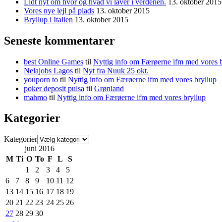
Lidt nyt om hvor og hvad vi laver i verdenen.
13. oktober 2015
Vores nye lejl på plads
13. oktober 2015
Bryllup i Italien
13. oktober 2015
Seneste kommentarer
best Online Games
til
Nyttig info om Færøerne ifm med vores b
Nelajobs Lagos
til
Nyt fra Nuuk 25 okt.
youporn to
til
Nyttig info om Færøerne ifm med vores bryllup
poker deposit pulsa
til
Grønland
mahmo
til
Nyttig info om Færøerne ifm med vores bryllup
Kategorier
Kategorier
juni 2016
M
Ti
O
To
F
L
S
1
2
3
4
5
6
7
8
9
10
11
12
13
14
15
16
17
18
19
20
21
22
23
24
25
26
27
28
29
30