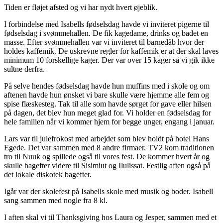
Tiden er fløjet afsted og vi har nydt hvert øjeblik.
I forbindelse med Isabells fødselsdag havde vi inviteret pigerne til
fødselsdag i svømmehallen. De fik kagedame, drinks og badet en
masse. Efter svømmehallen var vi inviteret til barnedåb hvor der
holdes kaffemik. De uskrevne regler for kaffemik er at der skal laves
minimum 10 forskellige kager. Der var over 15 kager så vi gik ikke
sultne derfra.
På selve hendes fødselsdag havde hun muffins med i skole og om
aftenen havde hun ønsket vi bare skulle være hjemme alle fem og
spise flæskesteg. Tak til alle som havde sørget for gave eller hilsen
på dagen, det blev hun meget glad for. Vi holder en fødselsdag for
hele familien når vi kommer hjem for begge unger, engang i januar.
Lars var til julefrokost med arbejdet som blev holdt på hotel Hans
Egede. Det var sammen med 8 andre firmaer. TV2 kom traditionen
tro til Nuuk og spillede også til vores fest. De kommer hvert år og
skulle bagefter videre til Sisimiut og Ilulissat. Festlig aften også på
det lokale diskotek bagefter.
Igår var der skolefest på Isabells skole med musik og boder. Isabell
sang sammen med nogle fra 8 kl.
I aften skal vi til Thanksgiving hos Laura og Jesper, sammen med et