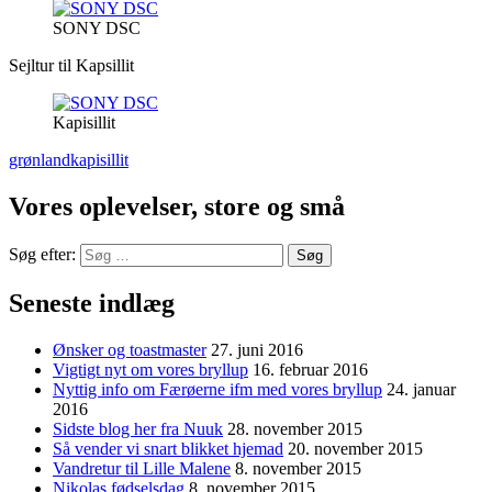
SONY DSC
Sejltur til Kapsillit
Kapisillit
grønland
kapisillit
Vores oplevelser, store og små
Søg efter:
Seneste indlæg
Ønsker og toastmaster
27. juni 2016
Vigtigt nyt om vores bryllup
16. februar 2016
Nyttig info om Færøerne ifm med vores bryllup
24. januar
2016
Sidste blog her fra Nuuk
28. november 2015
Så vender vi snart blikket hjemad
20. november 2015
Vandretur til Lille Malene
8. november 2015
Nikolas fødselsdag
8. november 2015